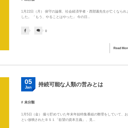
1月22日（月） 保守の論客、社会経済学者・西部邁先生が亡くなられ
した。 「もう、やることはやった」 今の日...
0
Read Mor
05
持続可能な人類の営みとは
Jan
未分類
1月5日（金） 撮り貯めていた年末年始特集番組の整理をしていて、
とい放映されたＢＳ１「欲望の資本主義」、見...